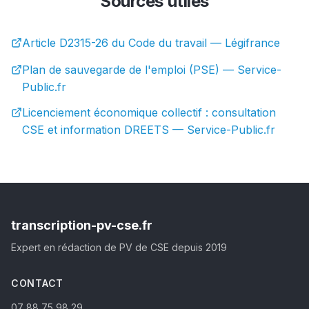
Sources utiles
Article D2315-26 du Code du travail — Légifrance
Plan de sauvegarde de l'emploi (PSE) — Service-
Public.fr
Licenciement économique collectif : consultation
CSE et information DREETS — Service-Public.fr
transcription-pv-cse.fr
Expert en rédaction de PV de CSE depuis 2019
CONTACT
07 88 75 98 29